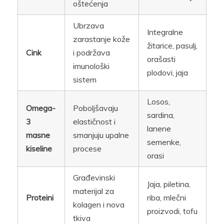
oštećenja
Ubrzava
Integralne
zarastanje kože
žitarice, pasulj,
Cink
i podržava
orašasti
imunološki
plodovi, jaja
sistem
Losos,
Omega-
Poboljšavaju
sardina,
3
elastičnost i
lanene
masne
smanjuju upalne
semenke,
kiseline
procese
orasi
Građevinski
Jaja, piletina,
materijal za
Proteini
riba, mlečni
kolagen i nova
proizvodi, tofu
tkiva