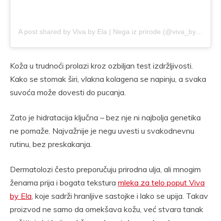
A post shared by Viva by Ela | Nega iz prirode (@viva_by_ela_official)
Koža u trudnoći prolazi kroz ozbiljan test izdržljivosti.
Kako se stomak širi, vlakna kolagena se napinju, a svaka
suvoća može dovesti do pucanja.
Zato je hidratacija ključna – bez nje ni najbolja genetika
ne pomaže. Najvažnije je negu uvesti u svakodnevnu
rutinu, bez preskakanja.
Dermatolozi često preporučuju prirodna ulja, ali mnogim
ženama prija i bogata tekstura
mleka za telo poput Viva
by Ela
, koje sadrži hranljive sastojke i lako se upija. Takav
proizvod ne samo da omekšava kožu, već stvara tanak