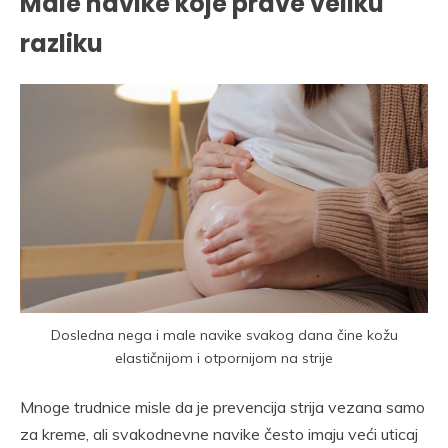
Male navike koje prave veliku
razliku
Dosledna nega i male navike svakog dana čine kožu
elastičnijom i otpornijom na strije
Mnoge trudnice misle da je prevencija strija vezana samo
za kreme, ali svakodnevne navike često imaju veći uticaj