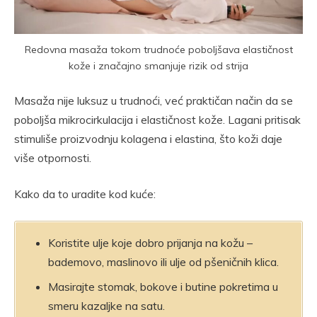
Redovna masaža tokom trudnoće poboljšava elastičnost
kože i značajno smanjuje rizik od strija
Masaža nije luksuz u trudnoći, već praktičan način da se
poboljša mikrocirkulacija i elastičnost kože. Lagani pritisak
stimuliše proizvodnju kolagena i elastina, što koži daje
više otpornosti.
Kako da to uradite kod kuće:
Koristite ulje koje dobro prijanja na kožu –
bademovo, maslinovo ili ulje od pšeničnih klica.
Masirajte stomak, bokove i butine pokretima u
smeru kazaljke na satu.