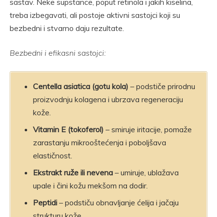
sastav. Neke supstance, poput retinola i jakih kiselina,
treba izbegavati, ali postoje aktivni sastojci koji su
bezbedni i stvarno daju rezultate.
Bezbedni i efikasni sastojci:
Centella asiatica (gotu kola)
– podstiče prirodnu
proizvodnju kolagena i ubrzava regeneraciju
kože.
Vitamin E (tokoferol)
– smiruje iritacije, pomaže
zarastanju mikrooštećenja i poboljšava
elastičnost.
Ekstrakt ruže ili nevena
– umiruje, ublažava
upale i čini kožu mekšom na dodir.
Peptidi
– podstiču obnavljanje ćelija i jačaju
strukturu kože.