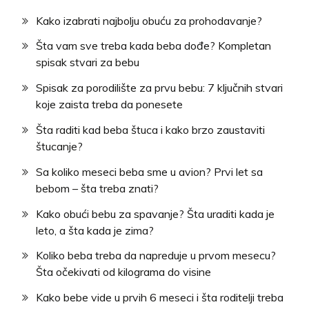
Kako izabrati najbolju obuću za prohodavanje?
Šta vam sve treba kada beba dođe? Kompletan
spisak stvari za bebu
Spisak za porodilište za prvu bebu: 7 ključnih stvari
koje zaista treba da ponesete
Šta raditi kad beba štuca i kako brzo zaustaviti
štucanje?
Sa koliko meseci beba sme u avion? Prvi let sa
bebom – šta treba znati?
Kako obući bebu za spavanje? Šta uraditi kada je
leto, a šta kada je zima?
Koliko beba treba da napreduje u prvom mesecu?
Šta očekivati od kilograma do visine
Kako bebe vide u prvih 6 meseci i šta roditelji treba