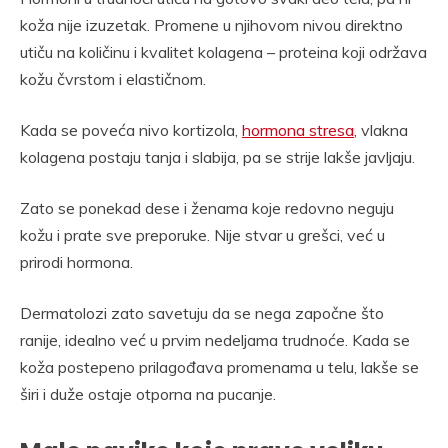
koža nije izuzetak. Promene u njihovom nivou direktno
utiču na količinu i kvalitet kolagena – proteina koji održava
kožu čvrstom i elastičnom.
Kada se poveća nivo kortizola,
hormona stresa
, vlakna
kolagena postaju tanja i slabija, pa se strije lakše javljaju.
Zato se ponekad dese i ženama koje redovno neguju
kožu i prate sve preporuke. Nije stvar u grešci, već u
prirodi hormona.
Dermatolozi zato savetuju da se nega započne što
ranije, idealno već u prvim nedeljama trudnoće. Kada se
koža postepeno prilagođava promenama u telu, lakše se
širi i duže ostaje otporna na pucanje.