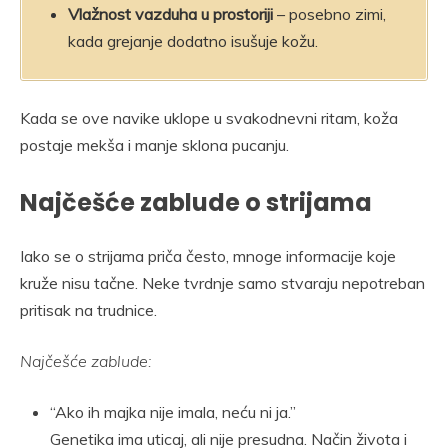
Vlažnost vazduha u prostoriji
– posebno zimi,
kada grejanje dodatno isušuje kožu.
Kada se ove navike uklope u svakodnevni ritam, koža
postaje mekša i manje sklona pucanju.
Najčešće zablude o strijama
Iako se o strijama priča često, mnoge informacije koje
kruže nisu tačne. Neke tvrdnje samo stvaraju nepotreban
pritisak na trudnice.
Najčešće zablude:
“Ako ih majka nije imala, neću ni ja.”
Genetika ima uticaj, ali nije presudna. Način života i