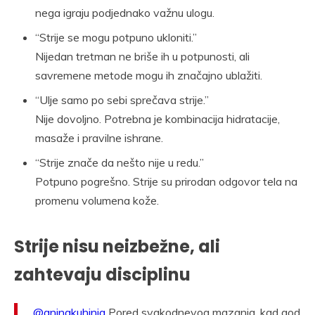
nega igraju podjednako važnu ulogu.
“Strije se mogu potpuno ukloniti.”
Nijedan tretman ne briše ih u potpunosti, ali
savremene metode mogu ih značajno ublažiti.
“Ulje samo po sebi sprečava strije.”
Nije dovoljno. Potrebna je kombinacija hidratacije,
masaže i pravilne ishrane.
“Strije znače da nešto nije u redu.”
Potpuno pogrešno. Strije su prirodan odgovor tela na
promenu volumena kože.
Strije nisu neizbežne, ali
zahtevaju disciplinu
@aninakuhinja
Pored svakodnevog mazanja, kad god