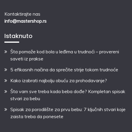
Kontaktirajte nas
info@mastershop.rs
Istaknuto
Šta pomaže kod bola u leđima u trudnoći – provereni
saveti iz prakse
5 efikasnih načina da sprečite strije tokom trudnoće
Kako izabrati najbolju obuću za prohodavanje?
Šta vam sve treba kada beba dođe? Kompletan spisak
stvari za bebu
Spisak za porodilište za prvu bebu: 7 ključnih stvari koje
zaista treba da ponesete