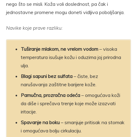
nego što se misli. Koža voli doslednost, pa čak i
jednostavne promene mogu doneti vidljiva poboljšanja.
Navike koje prave razliku:
Tuširanje mlakom, ne vrelom vodom
– visoka
temperatura isušuje kožu i oduzima joj prirodna
ulja.
Blagi sapuni bez sulfata
– čiste, bez
narušavanja zaštitne barijere kože.
Pamučna, prozračna odeća
– omogućava koži
da diše i sprečava trenje koje može izazvati
iritacije.
Spavanje na boku
– smanjuje pritisak na stomak
i omogućava bolju cirkulaciju.