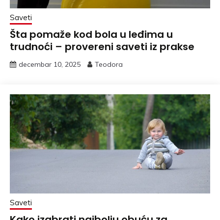
Saveti
Šta pomaže kod bola u leđima u
trudnoći – provereni saveti iz prakse
decembar 10, 2025
Teodora
Saveti
Kako izabrati najbolju obuću za