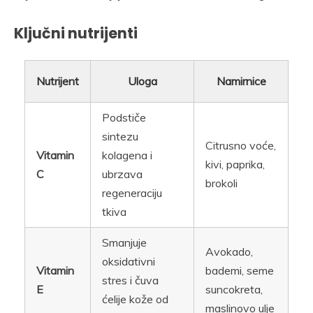
Ključni nutrijenti
Nutrijent
Uloga
Namirnice
Podstiče
sintezu
Citrusno voće,
Vitamin
kolagena i
kivi, paprika,
C
ubrzava
brokoli
regeneraciju
tkiva
Smanjuje
Avokado,
oksidativni
Vitamin
bademi, seme
stres i čuva
E
suncokreta,
ćelije kože od
maslinovo ulje