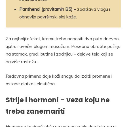
Panthenol (provitamin B5)
– zadržava vlagu i
obnavlja površinski sloj kože.
Za najbolji efekat, kremu treba nanositi dva puta dnevno,
ujutru i uveče, blagom masažom. Posebno obratite pažnju
na stomak, grudi, butine i zadnjicu – delove tela koji se
najviše rastežu.
Redovna primena daje koži snagu da izdrži promene i
ostane glatka i elastična.
Strije i hormoni – veza koju ne
treba zanemariti
Hormoni u trudnoći utiču na gotovo svaki deo tela, pa ni