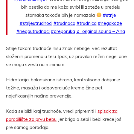
bih osetila da me koža svrbi ili zateže u predelu
stomaka takođe bih je namazala
#strije
#strijeutrudnoci
#trudnoca
#trudnica
#negakoze
#negautrudnoci
#preporuka
♬ original sound – Ana
Strije tokom trudnoće nisu znak nebrige, već rezultat
složenih promena u telu. Ipak, uz pravilan režim nege, one
se mogu svesti na minimum.
Hidratacija, balansirana ishrana, kontrolisano dobijanje
težine, masaža i odgovarajuće kreme čine pet
najefikasnijih načina prevencije.
Kada se bliži kraj trudnoće, vredi pripremiti i
spisak za
porodilište za prvu bebu
, jer briga o sebi i bebi kreće još
pre samog porođaja.