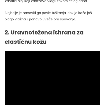
zaštitni sloj koji zadržava vlagu tokom celog dana.
Najbolje je nanositi ga posle tuširanja, dok je koža još
blago vlažna, i ponovo uveče pre spavanja.
2. Uravnotežena ishrana za
elastičnu kožu