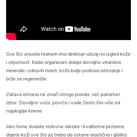
Sve što unosite hranom ima direktan uticaj na izgled kože
i otpornost. Kada organizam dobija dovoljno vitamina,
minerala i zdravih masti, koža bolje podnosi istezanje i
brže se regeneriše.
Zdrava ishrana ne znači stroga pravila, već pametan
izbor. Dovoljno voća, povrća i vode često čini više od
najskuplje kreme.
Ako tome dodate redovne obroke i kvalitetne proteine,
dajete koži sve što joj treba da ostane elastična i glatka.