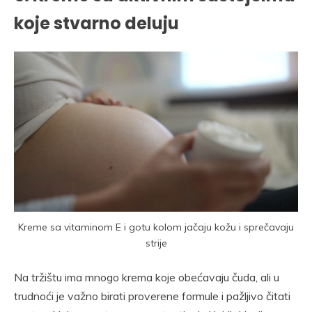
koje stvarno deluju
Kreme sa vitaminom E i gotu kolom jačaju kožu i sprečavaju
strije
Na tržištu ima mnogo krema koje obećavaju čuda, ali u
trudnoći je važno birati proverene formule i pažljivo čitati