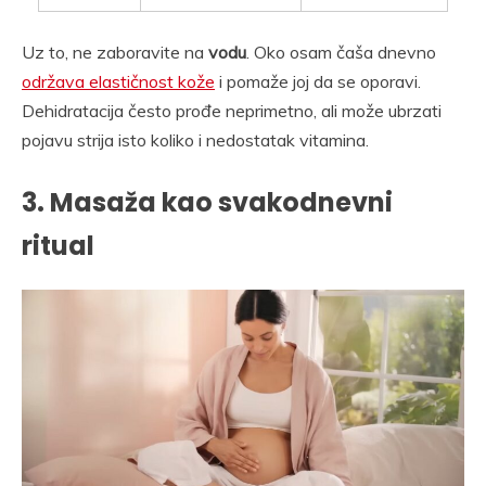
Uz to, ne zaboravite na
vodu
. Oko osam čaša dnevno
održava elastičnost kože
i pomaže joj da se oporavi.
Dehidratacija često prođe neprimetno, ali može ubrzati
pojavu strija isto koliko i nedostatak vitamina.
3. Masaža kao svakodnevni
ritual