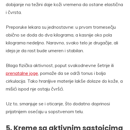
dobijanje na težini daje koži vremena da ostane elastična
i čvrsta.
Preporuke lekara su jednostavne: u prvom tromesečju
obično se doda do dva kilograma, a kasnije oko pola
kilograma nedeljno. Naravno, svako telo je drugačije, ali
ideja je da rast bude umeren i stabilan.
Blaga fizička aktivnost, poput svakodnevne šetnje ili
prenatalne joge
, pomaže da se održi tonus i bolja
cirkulacija. Tako hranljive materije lakše dolaze do kože, a
mišići ispod nje ostaju čvršći.
Uz to, smanjuje se i oticanje, što dodatno doprinosi
prijatnijem osećaju u sopstvenom telu.
5. Kreme sa aktivnim sastojcima