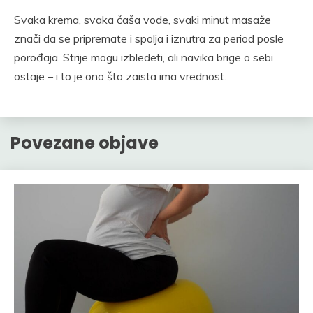
Svaka krema, svaka čaša vode, svaki minut masaže
znači da se pripremate i spolja i iznutra za period posle
porođaja. Strije mogu izbledeti, ali navika brige o sebi
ostaje – i to je ono što zaista ima vrednost.
Povezane objave