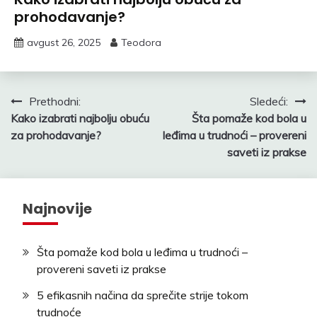
prohodavanje?
avgust 26, 2025
Teodora
Kretanje
Prethodni:
Sledeći:
Kako izabrati najbolju obuću
Šta pomaže kod bola u
članka
za prohodavanje?
leđima u trudnoći – provereni
saveti iz prakse
Najnovije
Šta pomaže kod bola u leđima u trudnoći –
provereni saveti iz prakse
5 efikasnih načina da sprečite strije tokom
trudnoće