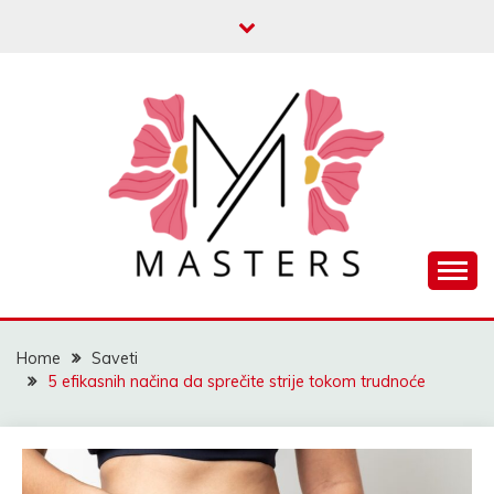
Skip
to
content
Blog za roditelje
MASTER
Home
Saveti
5 efikasnih načina da sprečite strije tokom trudnoće