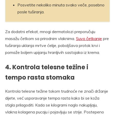
Posvetite nekoliko minuta svako veče, posebno
posle tuširanja.
Za dodatni efekat, mnogi dermatolozi preporučuju
masažu četkom sa prirodnim vlaknima.
Suvo četkanje
pre
tuširanja uklanja mrtve ćelije, poboljšava protok krvi i
pomaže boljem upijanju hranljivih sastojaka iz krema.
4. Kontrola telesne težine i
tempo rasta stomaka
Kontrola telesne težine tokom trudnoće ne znači držanje
dijete, već usporavanje tempa rasta kako bi se koža
stigla prilagoditi. Kada se kilogrami naglo nakupljaju,
vlakna kolagena pucaju i pojavljuju se strije. Postepeno