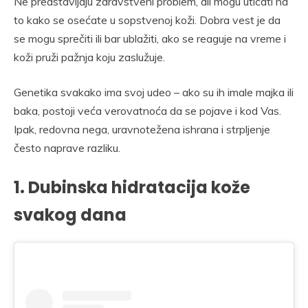
Ne predstavljaju zdravstveni problem, ali mogu uticati na
to kako se osećate u sopstvenoj koži. Dobra vest je da
se mogu sprečiti ili bar ublažiti, ako se reaguje na vreme i
koži pruži pažnja koju zaslužuje.
Genetika svakako ima svoj udeo – ako su ih imale majka ili
baka, postoji veća verovatnoća da se pojave i kod Vas.
Ipak, redovna nega, uravnotežena ishrana i strpljenje
često naprave razliku.
1. Dubinska hidratacija kože
svakog dana